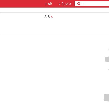
AR
Russia
A
A
A