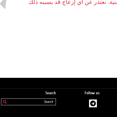
نية. نعتذر عن أي إزعاج قد يسببه ذلك
Search
Follow us