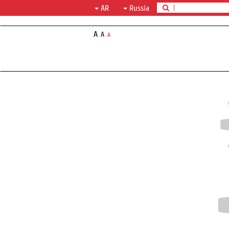
AR
Russia
A
A
A