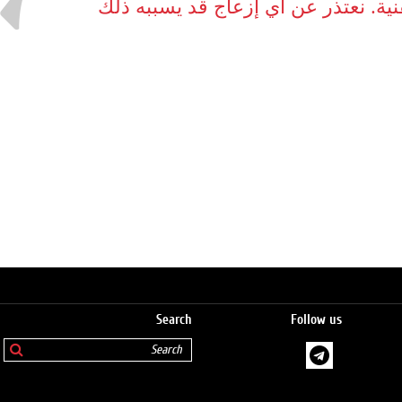
نية. نعتذر عن أي إزعاج قد يسببه ذلك
Search
Follow us