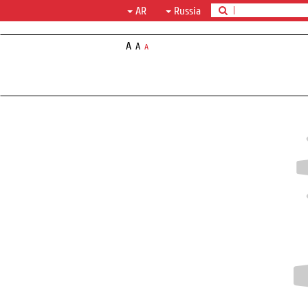
AR
Russia
A
A
A