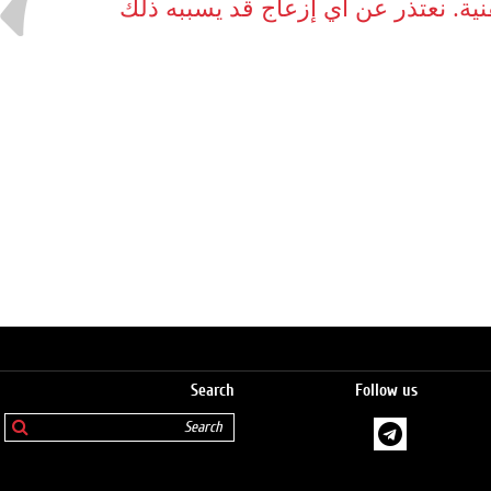
نية. نعتذر عن أي إزعاج قد يسببه ذلك
Search
Follow us